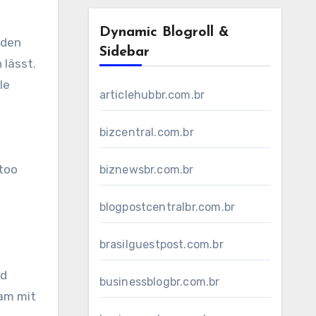
Dynamic Blogroll &
iden
Sidebar
 lässt.
le
articlehubbr.com.br
bizcentral.com.br
ttoo
biznewsbr.com.br
blogpostcentralbr.com.br
brasilguestpost.com.br
nd
businessblogbr.com.br
am mit