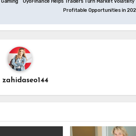
e Gaming
OyoFinance Helps Traders Turn Market Volatility 
Profitable Opportunities in 20
y
zahidaseo144