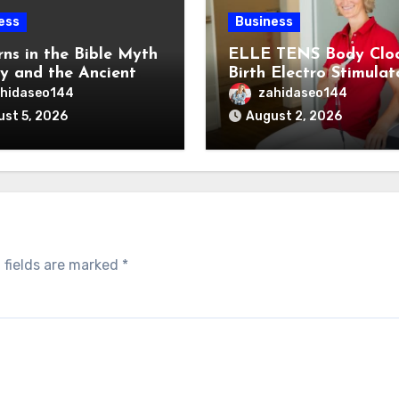
ess
Business
rns in the Bible Myth
ELLE TENS Body Clo
ty and the Ancient
Birth Electro Stimulat
ns of the Reem
for Natural Labor Pai
hidaseo144
zahidaseo144
Relief
st 5, 2026
August 2, 2026
 fields are marked
*