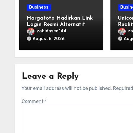
Business
Busin
Hargatoto Hadirkan Link
Unico
Login Resmi Alternatif
Reali
yang Cepat dan Aman
Origi
zahidaseo144
za
August 5, 2026
Augu
Leave a Reply
Your email address will not be published.
Required
Comment
*