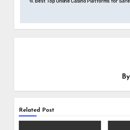
Best Top Online Casino Platforms for Saf
navigation
B
Related Post