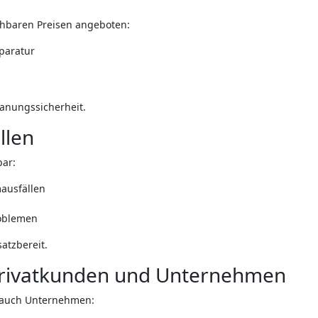
ehbaren Preisen angeboten:
paratur
lanungssicherheit.
llen
bar:
ausfällen
roblemen
atzbereit.
Privatkunden und Unternehmen
s auch Unternehmen: