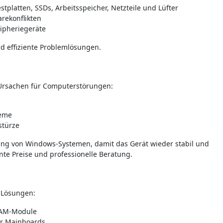
platten, SSDs, Arbeitsspeicher, Netzteile und Lüfter
arekonflikten
ipheriegeräte
nd effiziente Problemlösungen.
 Ursachen für Computerstörungen:
leme
stürze
ung von Windows-Systemen, damit das Gerät wieder stabil und
nte Preise und professionelle Beratung.
 Lösungen:
 RAM-Module
er Mainboards