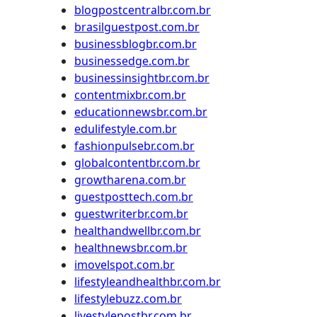
blogpostcentralbr.com.br
brasilguestpost.com.br
businessblogbr.com.br
businessedge.com.br
businessinsightbr.com.br
contentmixbr.com.br
educationnewsbr.com.br
edulifestyle.com.br
fashionpulsebr.com.br
globalcontentbr.com.br
growtharena.com.br
guestposttech.com.br
guestwriterbr.com.br
healthandwellbr.com.br
healthnewsbr.com.br
imovelspot.com.br
lifestyleandhealthbr.com.br
lifestylebuzz.com.br
livestylepostbr.com.br