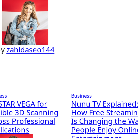
By
zahidaseo144
ess
Business
STAR VEGA for
Nunu TV Explained
xible 3D Scanning
How Free Streami
oss Professional
Is Changing the W
lications
People Enjoy Onlin