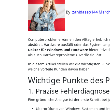
By
zahidaseo144
March
Computerprobleme können den Alltag erheblich stören. Ob Desktop-PC, Notebook oder Peripheriegeräte – wenn Windows
abstürzt, Hardware ausfällt oder das System langs
Doktor für Windows und Hardware
bietet Priva
als auch Hardwareprobleme zuverlässig löst.
In diesem Artikel stellen wir die wichtigsten 
welche Vorteile Kunden davon haben.
Wichtige Punkte des 
1. Präzise Fehlerdiagnose
Eine gründliche Analyse ist der erste Schritt bei 
Überprüfung von Windows-Systemen und inst