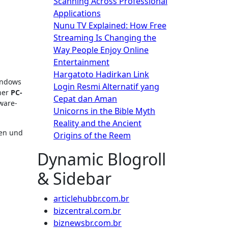
Scanning Across Professional
Applications
Nunu TV Explained: How Free
Streaming Is Changing the
Way People Enjoy Online
Entertainment
Hargatoto Hadirkan Link
Login Resmi Alternatif yang
ener
PC-
Cepat dan Aman
ware-
Unicorns in the Bible Myth
Reality and the Ancient
hen und
Origins of the Reem
Dynamic Blogroll
& Sidebar
articlehubbr.com.br
bizcentral.com.br
biznewsbr.com.br