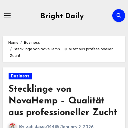
Skip
to
Bright Daily
content
Home
Business
Stecklinge von NovaHemp – Qualität aus professioneller
Zucht
Business
Stecklinge von
NovaHemp – Qualität
aus professioneller Zucht
By
zahidaseo144
January 2, 2026