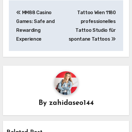
Post
MM88 Casino
Tattoo Wien 1180
navigation
Games: Safe and
professionelles
Rewarding
Tattoo Studio für
Experience
spontane Tattoos
By
zahidaseo144