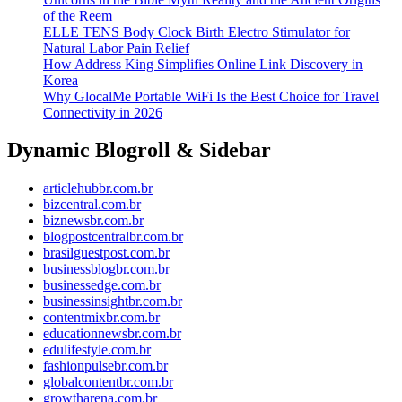
of the Reem
ELLE TENS Body Clock Birth Electro Stimulator for
Natural Labor Pain Relief
How Address King Simplifies Online Link Discovery in
Korea
Why GlocalMe Portable WiFi Is the Best Choice for Travel
Connectivity in 2026
Dynamic Blogroll & Sidebar
articlehubbr.com.br
bizcentral.com.br
biznewsbr.com.br
blogpostcentralbr.com.br
brasilguestpost.com.br
businessblogbr.com.br
businessedge.com.br
businessinsightbr.com.br
contentmixbr.com.br
educationnewsbr.com.br
edulifestyle.com.br
fashionpulsebr.com.br
globalcontentbr.com.br
growtharena.com.br