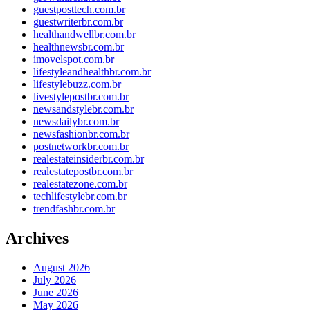
guestposttech.com.br
guestwriterbr.com.br
healthandwellbr.com.br
healthnewsbr.com.br
imovelspot.com.br
lifestyleandhealthbr.com.br
lifestylebuzz.com.br
livestylepostbr.com.br
newsandstylebr.com.br
newsdailybr.com.br
newsfashionbr.com.br
postnetworkbr.com.br
realestateinsiderbr.com.br
realestatepostbr.com.br
realestatezone.com.br
techlifestylebr.com.br
trendfashbr.com.br
Archives
August 2026
July 2026
June 2026
May 2026