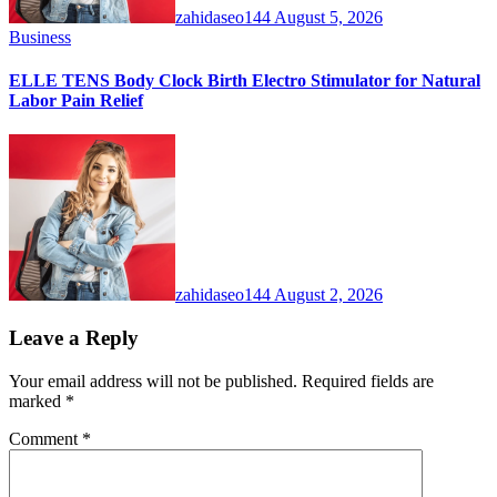
zahidaseo144
August 5, 2026
Business
ELLE TENS Body Clock Birth Electro Stimulator for Natural
Labor Pain Relief
zahidaseo144
August 2, 2026
Leave a Reply
Your email address will not be published.
Required fields are
marked
*
Comment
*