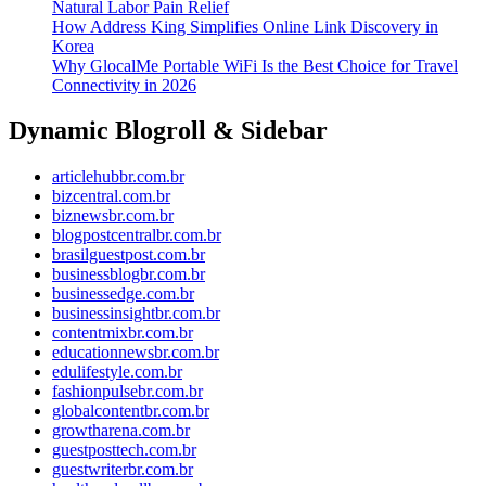
Natural Labor Pain Relief
How Address King Simplifies Online Link Discovery in
Korea
Why GlocalMe Portable WiFi Is the Best Choice for Travel
Connectivity in 2026
Dynamic Blogroll & Sidebar
articlehubbr.com.br
bizcentral.com.br
biznewsbr.com.br
blogpostcentralbr.com.br
brasilguestpost.com.br
businessblogbr.com.br
businessedge.com.br
businessinsightbr.com.br
contentmixbr.com.br
educationnewsbr.com.br
edulifestyle.com.br
fashionpulsebr.com.br
globalcontentbr.com.br
growtharena.com.br
guestposttech.com.br
guestwriterbr.com.br