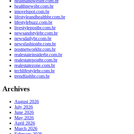
healthandwellbr.com.br
healthnewsbr.com.br
imovelspot.com.br
lifestyleandhealthbr.com.br
lifestylebuzz.com.br
livestylepostbr.com.br
newsandstylebr.com.br
newsdailybr.com.br
newsfashionbr.com.br
postnetworkbr.com.br
realestateinsiderbr.com.br
realestatepostbr.com.br
realestatezone.com.br
techlifestylebr.com.br
trendfashbr.com.br
Archives
August 2026
July 2026
June 2026
May 2026
April 2026
March 2026
February 2026