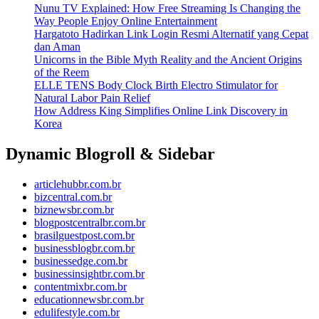
Nunu TV Explained: How Free Streaming Is Changing the
Way People Enjoy Online Entertainment
Hargatoto Hadirkan Link Login Resmi Alternatif yang Cepat
dan Aman
Unicorns in the Bible Myth Reality and the Ancient Origins
of the Reem
ELLE TENS Body Clock Birth Electro Stimulator for
Natural Labor Pain Relief
How Address King Simplifies Online Link Discovery in
Korea
Dynamic Blogroll & Sidebar
articlehubbr.com.br
bizcentral.com.br
biznewsbr.com.br
blogpostcentralbr.com.br
brasilguestpost.com.br
businessblogbr.com.br
businessedge.com.br
businessinsightbr.com.br
contentmixbr.com.br
educationnewsbr.com.br
edulifestyle.com.br