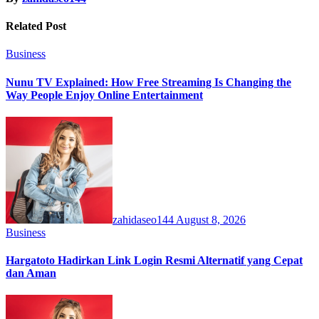
Related Post
Business
Nunu TV Explained: How Free Streaming Is Changing the
Way People Enjoy Online Entertainment
zahidaseo144
August 8, 2026
Business
Hargatoto Hadirkan Link Login Resmi Alternatif yang Cepat
dan Aman