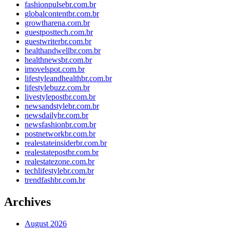
fashionpulsebr.com.br
globalcontentbr.com.br
growtharena.com.br
guestposttech.com.br
guestwriterbr.com.br
healthandwellbr.com.br
healthnewsbr.com.br
imovelspot.com.br
lifestyleandhealthbr.com.br
lifestylebuzz.com.br
livestylepostbr.com.br
newsandstylebr.com.br
newsdailybr.com.br
newsfashionbr.com.br
postnetworkbr.com.br
realestateinsiderbr.com.br
realestatepostbr.com.br
realestatezone.com.br
techlifestylebr.com.br
trendfashbr.com.br
Archives
August 2026